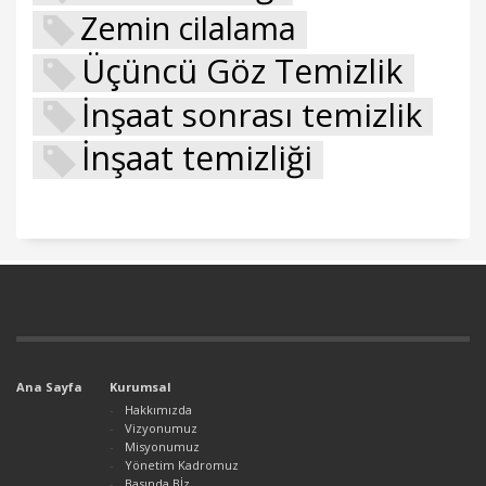
Zemin cilalama
Üçüncü Göz Temizlik
İnşaat sonrası temizlik
İnşaat temizliği
Ana Sayfa
Kurumsal
Hakkımızda
Vizyonumuz
Misyonumuz
Yönetim Kadromuz
Basında Bİz