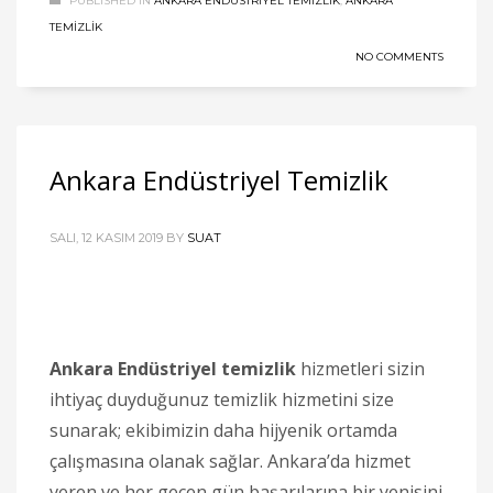
PUBLISHED IN
ANKARA ENDÜSTRIYEL TEMIZLIK
,
ANKARA
TEMIZLIK
NO COMMENTS
Ankara Endüstriyel Temizlik
SALI, 12 KASIM 2019
BY
SUAT
Ankara Endüstriyel temizlik
hizmetleri sizin
ihtiyaç duyduğunuz temizlik hizmetini size
sunarak; ekibimizin daha hijyenik ortamda
çalışmasına olanak sağlar. Ankara’da hizmet
veren ve her geçen gün başarılarına bir yenisini