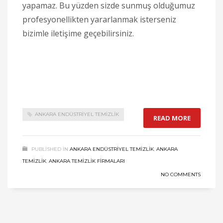
yapamaz. Bu yüzden sizde sunmuş olduğumuz
profesyonellikten yararlanmak isterseniz
bizimle iletişime geçebilirsiniz.
ANKARA ENDÜSTRIYEL TEMIZLIK
READ MORE
PUBLISHED IN
ANKARA ENDÜSTRIYEL TEMIZLIK
,
ANKARA
TEMIZLIK
,
ANKARA TEMIZLIK FIRMALARI
NO COMMENTS