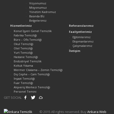
Vizyonumuz
Misyonumuz
Yönetim Kadromuz
Basında Bİz
Belgelerimiz
Hizmetlerimiz
Referanslarımız
Konut İşyeri Genel Temizlik
Faaliyetlerimiz
Fabrika Temizliği
Eğitimlerimiz
Büro – Ofis Temizliği
Ekipmanlarımız
Okul Temizliği
Çalışmalarımız
Otel Temizliği
İletişim
Yurt Temizliği
Hastane Temizliği
Endüstriyel Temizlik
Koltuk Yıkama
Mermer Cilalama – Zemin Temizliği
Dış Cephe – Cam Temizliği
İnşaat Temizliği
Fuar Temizliği
Alışveriş Merkezi Temizliği
Personel Temini
GET SOCIAL
© 2015 All rights reserved. Buy
Ankara Web