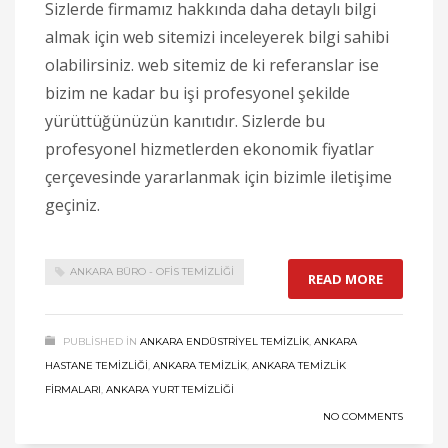
Sizlerde firmamız hakkında daha detaylı bilgi
almak için web sitemizi inceleyerek bilgi sahibi
olabilirsiniz. web sitemiz de ki referanslar ise
bizim ne kadar bu işi profesyonel şekilde
yürüttüğünüzün kanıtıdır. Sizlerde bu
profesyonel hizmetlerden ekonomik fiyatlar
çerçevesinde yararlanmak için bizimle iletişime
geçiniz.
ANKARA BÜRO - OFIS TEMIZLIĞI
READ MORE
PUBLISHED IN
ANKARA ENDÜSTRIYEL TEMIZLIK
,
ANKARA
HASTANE TEMIZLIĞI
,
ANKARA TEMIZLIK
,
ANKARA TEMIZLIK
FIRMALARI
,
ANKARA YURT TEMIZLIĞI
NO COMMENTS